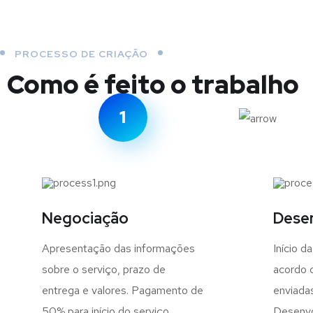
PROCESSO DE CRIAÇÃO
Como é feito o trabalho
1
Negociação
Dese
Apresentação das informações
Início d
sobre o serviço, prazo de
acordo 
entrega e valores. Pagamento de
enviadas
50% para início do serviço.
Desenvo