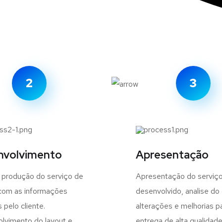
2
3
nvolvimento
Apresentação
a produção do serviço de
Apresentação do serviç
com as informações
desenvolvido, analise do 
 pelo cliente.
alterações e melhorias p
lvimento do layout e
entrega de alta qualidade