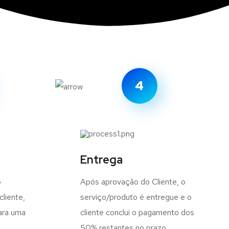
4
Entrega
o
Após aprovação do Cliente, o
cliente,
serviço/produto é entregue e o
ara uma
cliente conclui o pagamento dos
.
50% restantes no prazo