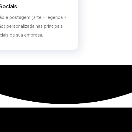
Sociais
ão e postagem (arte + legenda +
o) personalizada nas principais
ciais da sua empresa.